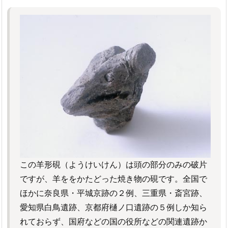
この羊形硯（ようけいけん）は頭の部分のみの破片
ですが、羊ををかたどった焼き物の硯です。全国で
ほかに奈良県・平城京跡の２例、三重県・斎宮跡、
愛知県白鳥遺跡、京都府樋ノ口遺跡の５例しか知ら
れておらず、国府などの国の役所などの関連遺跡か