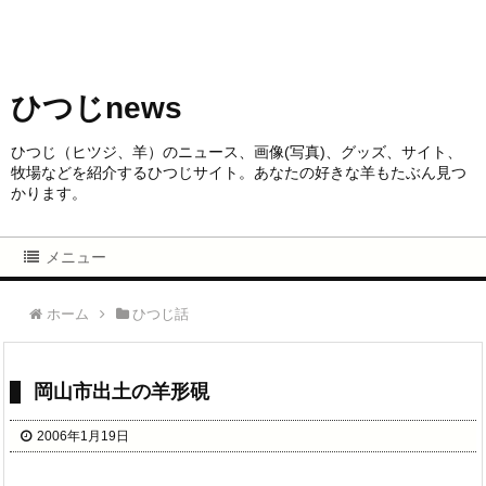
ひつじnews
ひつじ（ヒツジ、羊）のニュース、画像(写真)、グッズ、サイト、
牧場などを紹介するひつじサイト。あなたの好きな羊もたぶん見つ
かります。
メニュー
ホーム
ひつじ話
岡山市出土の羊形硯
2006年1月19日