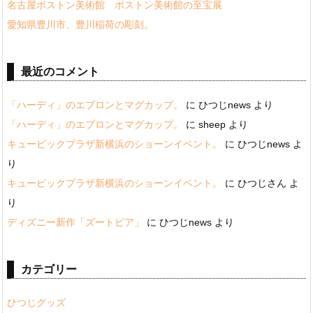
名古屋ボストン美術館 ボストン美術館の至宝展
愛知県豊川市、豊川稲荷の彫刻。
最近のコメント
「ハーディ」のエプロンとマグカップ。
に
ひつじnews
より
「ハーディ」のエプロンとマグカップ。
に
sheep
より
キュービックプラザ新横浜のショーンイベント。
に
ひつじnews
よ
り
キュービックプラザ新横浜のショーンイベント。
に
ひつじさん
よ
り
ディズニー新作「ズートピア」
に
ひつじnews
より
カテゴリー
ひつじグッズ