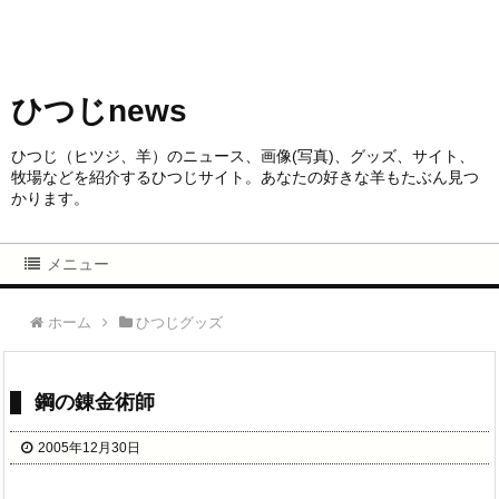
ひつじnews
ひつじ（ヒツジ、羊）のニュース、画像(写真)、グッズ、サイト、
牧場などを紹介するひつじサイト。あなたの好きな羊もたぶん見つ
かります。
メニュー
ホーム
ひつじグッズ
鋼の錬金術師
2005年12月30日