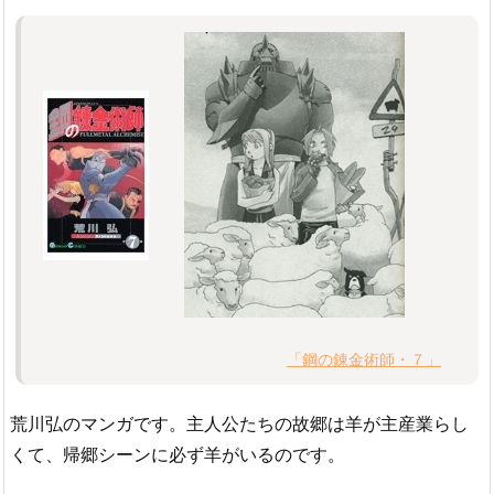
「鋼の錬金術師・７」
荒川弘のマンガです。主人公たちの故郷は羊が主産業らし
くて、帰郷シーンに必ず羊がいるのです。