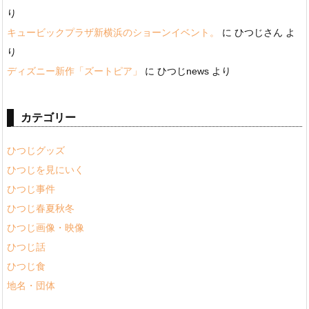
り
キュービックプラザ新横浜のショーンイベント。
に
ひつじさん
よ
り
ディズニー新作「ズートピア」
に
ひつじnews
より
カテゴリー
ひつじグッズ
ひつじを見にいく
ひつじ事件
ひつじ春夏秋冬
ひつじ画像・映像
ひつじ話
ひつじ食
地名・団体