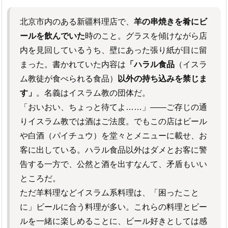
北京市内のある新疆料理店で、
羊の串焼きを肴にビ
ールを飲んでいた
時のこと。グラスを傾けながら店
内を見回しているうち、壁にあった張り紙が目に留
まった。書かれていた内容は
「ハラル食品
（イスラ
ム教徒が食べられる食品）
以外の持ち込みを禁じま
す」
。名義はイスラム教の団体だ。
「おいおい、ちょっと待てよ……」――ご存じの通
りイスラム教では酒はご法度。でもこの店はビール
や白酒（パイチュウ）を堂々とメニューに載せ、お
客に出している。ハラル食品以外はダメとお客に警
告する一方で、公然と酒を出すなんて、矛盾もいい
ところだ。
ただ羊料理などイスラム系料理は、「困ったこと
に」ビールに合う料理が多い。これらの料理とビー
ルを一緒に楽しめることに、ビール好きとしては感