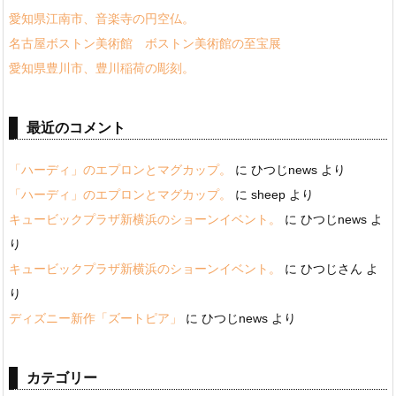
愛知県江南市、音楽寺の円空仏。
名古屋ボストン美術館 ボストン美術館の至宝展
愛知県豊川市、豊川稲荷の彫刻。
最近のコメント
「ハーディ」のエプロンとマグカップ。
に
ひつじnews
より
「ハーディ」のエプロンとマグカップ。
に
sheep
より
キュービックプラザ新横浜のショーンイベント。
に
ひつじnews
よ
り
キュービックプラザ新横浜のショーンイベント。
に
ひつじさん
よ
り
ディズニー新作「ズートピア」
に
ひつじnews
より
カテゴリー