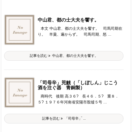
中山君、都の士大夫を饗す。
本文 中山君、都の士大夫を饗す。 司馬司期在
り。 羊羹、遍からず。 司馬司期、怒 ...
記事を読む
中山君、都の士大夫を饗す。
「司母辛」兕觥（「しぼしん」じこう
酒を注ぐ器 青銅製）
商時代 後期 高３６? 長４６．５? 重８．
５? １９７６年河南省安陽市殷墟５号 ...
記事を読む
「司母辛」ࠢ ...