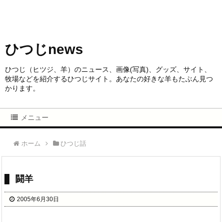
ひつじnews
ひつじ（ヒツジ、羊）のニュース、画像(写真)、グッズ、サイト、
牧場などを紹介するひつじサイト。あなたの好きな羊もたぶん見つ
かります。
メニュー
ホーム
ひつじ話
闘羊
2005年6月30日