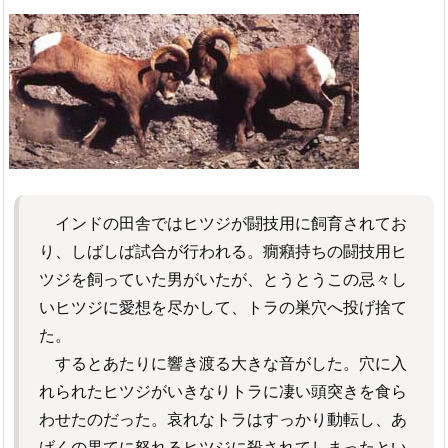
インドの田舎ではヒツジが闘技用に飼育されてお
り、しばしば試合が行われる。癇癪持ちの闘技用ヒ
ツジを飼っていた男がいたが、とうとうこの忌々し
いヒツジに愛想を尽かして、トラの巣穴へ投げ捨て
た。
するとあたりに響き渡る大きな音がした。穴に入
れられたヒツジがいきなりトラに凄い頭突きを食ら
わせたのだった。哀れなトラはすっかり動転し、あ
げくの果てに怒れるヒツジに殺されてしまったとい