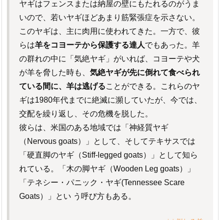
ヤギはフェンスまたは納屋の壁にもたれるのがうま
いので、若いヤギほどあまり筋緊張症を示さない。
このヤギは、主に肉用に使われてきた。一方で、彼
らは
羊をコヨーテから保護する達人
でもあった。羊
の群れの中に「気絶ヤギ」がいれば、コヨーテや犬
が羊を脅した時も、
気絶ヤギが先に倒れて食べられ
ている間に、羊は逃げる
ことができる。これらのヤ
ギは1980年代までに絶滅に瀕していたが、今では、
交配を繰り返し、その危機を脱した。
彼らは、米国のある地域では「神経質ヤギ
（Nervous goats）」として、そしてテキサスでは
「硬直脚のヤギ（Stiff-legged goats）」として知ら
れている。「木の脚ヤギ（Wooden Leg goats）」
「テネシー・パニック・ヤギ(Tennessee Scare
Goats）」とい う呼び方もある。