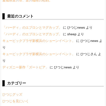
愛知県豊川市、豊川稲荷の彫刻。
最近のコメント
「ハーディ」のエプロンとマグカップ。
に
ひつじnews
より
「ハーディ」のエプロンとマグカップ。
に
sheep
より
キュービックプラザ新横浜のショーンイベント。
に
ひつじnews
よ
り
キュービックプラザ新横浜のショーンイベント。
に
ひつじさん
よ
り
ディズニー新作「ズートピア」
に
ひつじnews
より
カテゴリー
ひつじグッズ
ひつじを見にいく