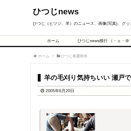
ひつじnews
ひつじ（ヒツジ、羊）のニュース、画像(写真)、グ
ホーム
ひつじnews移行 （・ェ・＠
ホーム
ひつじ春夏秋冬
羊の毛刈り気持ちいい 瀬戸
2005年6月20日