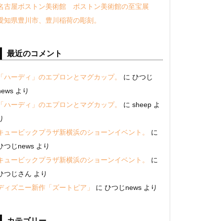
名古屋ボストン美術館 ボストン美術館の至宝展
愛知県豊川市、豊川稲荷の彫刻。
最近のコメント
「ハーディ」のエプロンとマグカップ。
に
ひつじ
news
より
「ハーディ」のエプロンとマグカップ。
に
sheep
よ
り
キュービックプラザ新横浜のショーンイベント。
に
ひつじnews
より
キュービックプラザ新横浜のショーンイベント。
に
ひつじさん
より
ディズニー新作「ズートピア」
に
ひつじnews
より
カテゴリー