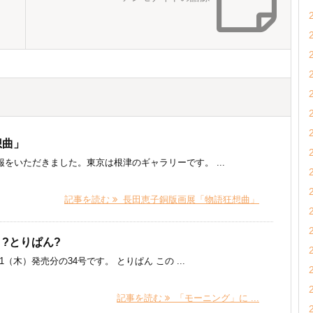
想曲」
いただきました。東京は根津のギャラリーです。 ...
記事を読む
長田恵子銅版画展「物語狂想曲」
?とりぱん?
（木）発売分の34号です。 とりぱん この ...
記事を読む
「モーニング」に ...