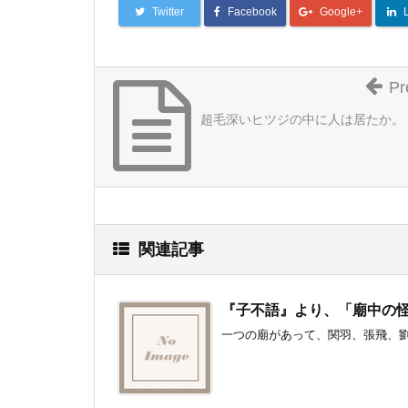
Twitter
Facebook
Google+
Pr
超毛深いヒツジの中に人は居たか。
関連記事
『子不語』より、「廟中の
一つの廟があって、関羽、張飛、劉備