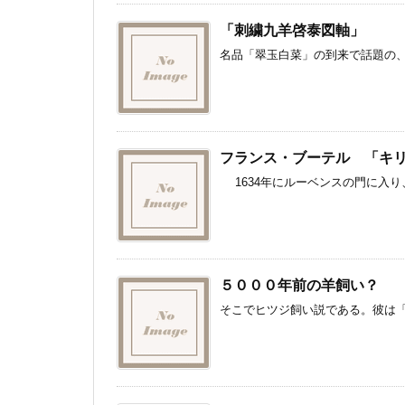
「刺繍九羊啓泰図軸」
名品「翠玉白菜」の到来で話題の、東
フランス・ブーテル 「キ
1634年にルーベンスの門に入り、
５０００年前の羊飼い？
そこでヒツジ飼い説である。彼は「