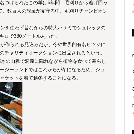
名づけられたこの羊は6年間、毛刈りから逃げ回っ
て、数百人の観衆が見守る中、毛刈りチャンピオン
カンを使わず昔ながらの特大ハサミでシュレックの
キロで380メートルあった。
ツが作られる見込みだが、今や世界的有名ヒツジに
のチャリティオークションに出品されるという。
の高さの山脈で洞窟に隠れながら植物を食べて暮らし
ージーランドではこれからが冬になるため、シュ
ャケットを着て越冬することになる。