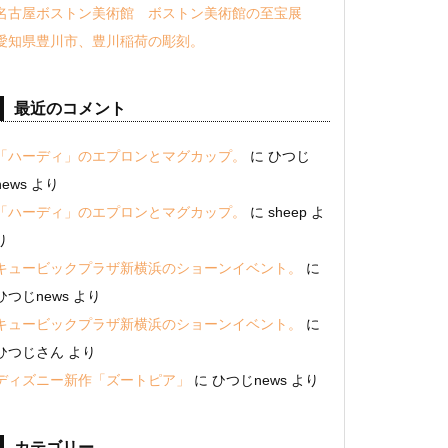
名古屋ボストン美術館 ボストン美術館の至宝展
愛知県豊川市、豊川稲荷の彫刻。
最近のコメント
「ハーディ」のエプロンとマグカップ。
に
ひつじ
news
より
「ハーディ」のエプロンとマグカップ。
に
sheep
よ
り
キュービックプラザ新横浜のショーンイベント。
に
ひつじnews
より
キュービックプラザ新横浜のショーンイベント。
に
ひつじさん
より
ディズニー新作「ズートピア」
に
ひつじnews
より
カテゴリー