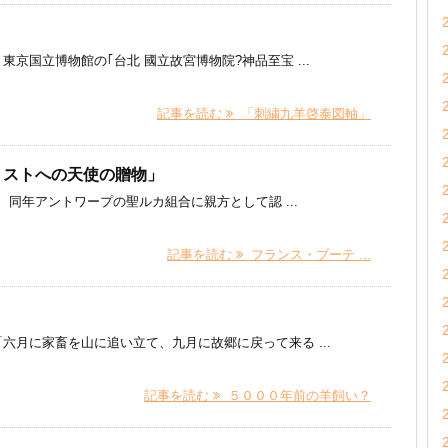
京国立博物館の｢台北 國立故宮博物院?神品至宝 ...
記事を読む
「刺繍九羊啓泰図軸」
リストへの天使の贈物」
同年アントワープの聖ルカ組合に親方として認 ...
記事を読む
フランス・ブーテ ...
六月に家畜を山に追い立て、九月に故郷に戻って来る ...
記事を読む
５０００年前の羊飼い？