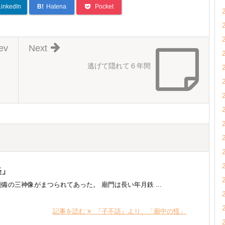
LinkedIn
B!
Hatena
Pocket
ev
Next
逃げて隠れて６年間
怪」
の三神像がまつられてあった。 廟門は長い年月鉄 ...
記事を読む
『子不語』より、「廟中の怪」