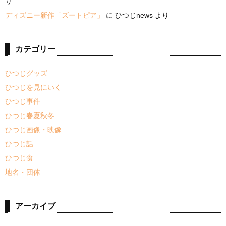
り
ディズニー新作「ズートピア」
に
ひつじnews
より
カテゴリー
ひつじグッズ
ひつじを見にいく
ひつじ事件
ひつじ春夏秋冬
ひつじ画像・映像
ひつじ話
ひつじ食
地名・団体
アーカイブ