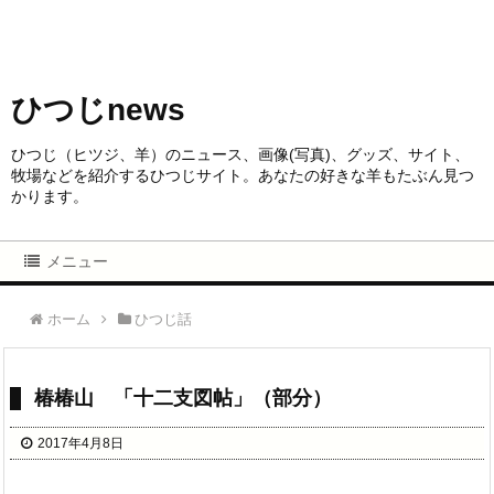
ひつじnews
ひつじ（ヒツジ、羊）のニュース、画像(写真)、グッズ、サイト、
牧場などを紹介するひつじサイト。あなたの好きな羊もたぶん見つ
かります。
メニュー
ホーム
ひつじ話
椿椿山 「十二支図帖」（部分）
2017年4月8日