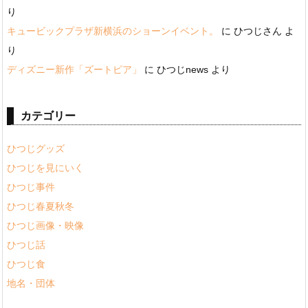
り
キュービックプラザ新横浜のショーンイベント。
に
ひつじさん
よ
り
ディズニー新作「ズートピア」
に
ひつじnews
より
カテゴリー
ひつじグッズ
ひつじを見にいく
ひつじ事件
ひつじ春夏秋冬
ひつじ画像・映像
ひつじ話
ひつじ食
地名・団体