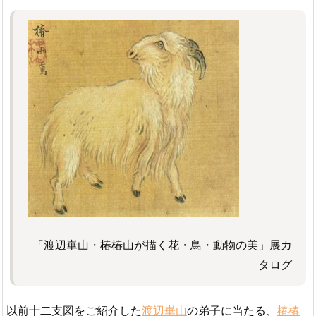
「渡辺崋山・椿椿山が描く花・鳥・動物の美」展カ
タログ
以前十二支図をご紹介した
渡辺崋山
の弟子に当たる、
椿椿