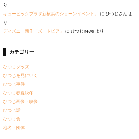
り
キュービックプラザ新横浜のショーンイベント。
に
ひつじさん
よ
り
ディズニー新作「ズートピア」
に
ひつじnews
より
カテゴリー
ひつじグッズ
ひつじを見にいく
ひつじ事件
ひつじ春夏秋冬
ひつじ画像・映像
ひつじ話
ひつじ食
地名・団体