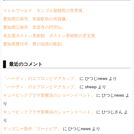
リトルワールド モンゴル遊牧民の世界展。
愛知県江南市、布袋駅前の布袋像。
愛知県江南市、音楽寺の円空仏。
名古屋ボストン美術館 ボストン美術館の至宝展
愛知県豊川市、豊川稲荷の彫刻。
最近のコメント
「ハーディ」のエプロンとマグカップ。
に
ひつじnews
より
「ハーディ」のエプロンとマグカップ。
に
sheep
より
キュービックプラザ新横浜のショーンイベント。
に
ひつじnews
よ
り
キュービックプラザ新横浜のショーンイベント。
に
ひつじさん
よ
り
ディズニー新作「ズートピア」
に
ひつじnews
より