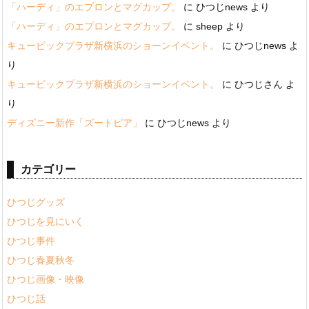
「ハーディ」のエプロンとマグカップ。
に
ひつじnews
より
「ハーディ」のエプロンとマグカップ。
に
sheep
より
キュービックプラザ新横浜のショーンイベント。
に
ひつじnews
よ
り
キュービックプラザ新横浜のショーンイベント。
に
ひつじさん
よ
り
ディズニー新作「ズートピア」
に
ひつじnews
より
カテゴリー
ひつじグッズ
ひつじを見にいく
ひつじ事件
ひつじ春夏秋冬
ひつじ画像・映像
ひつじ話