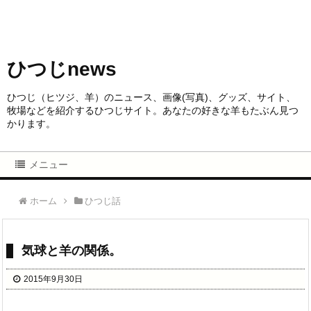
ひつじnews
ひつじ（ヒツジ、羊）のニュース、画像(写真)、グッズ、サイト、
牧場などを紹介するひつじサイト。あなたの好きな羊もたぶん見つ
かります。
メニュー
ホーム
ひつじ話
気球と羊の関係。
2015年9月30日