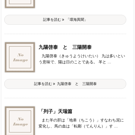
記事を読む
「環海異聞」
九陽啓泰 と 三陽開泰
九陽啓泰（きゅうようけいたい） 九は多いとい
う意味で、陽は日のことである。 羊と ...
記事を読む
九陽啓泰 と 三陽開泰
「列子」天瑞篇
また羊の肝は「地皋（ちこう）」すなわち泥に
変化し、馬の血は「転鄰（てんりん）」す ...