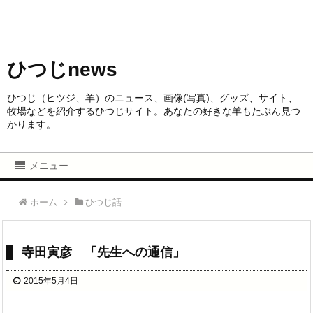
ひつじnews
ひつじ（ヒツジ、羊）のニュース、画像(写真)、グッズ、サイト、
牧場などを紹介するひつじサイト。あなたの好きな羊もたぶん見つ
かります。
メニュー
ホーム
ひつじ話
寺田寅彦 「先生への通信」
2015年5月4日