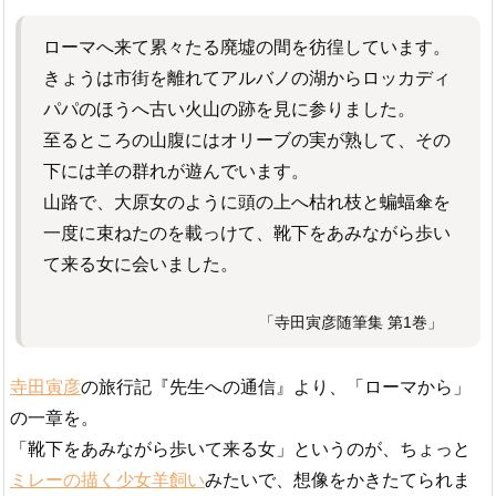
ローマへ来て累々たる廃墟の間を彷徨しています。
きょうは市街を離れてアルバノの湖からロッカディ
パパのほうへ古い火山の跡を見に参りました。
至るところの山腹にはオリーブの実が熟して、その
下には羊の群れが遊んでいます。
山路で、大原女のように頭の上へ枯れ枝と蝙蝠傘を
一度に束ねたのを載っけて、靴下をあみながら歩い
て来る女に会いました。
「寺田寅彦随筆集 第1巻」
寺田寅彦
の旅行記『先生への通信』より、「ローマから」
の一章を。
「靴下をあみながら歩いて来る女」というのが、ちょっと
ミレーの描く少女羊飼い
みたいで、想像をかきたてられま