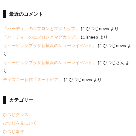
最近のコメント
「ハーディ」のエプロンとマグカップ。
に
ひつじnews
より
「ハーディ」のエプロンとマグカップ。
に
sheep
より
キュービックプラザ新横浜のショーンイベント。
に
ひつじnews
よ
り
キュービックプラザ新横浜のショーンイベント。
に
ひつじさん
よ
り
ディズニー新作「ズートピア」
に
ひつじnews
より
カテゴリー
ひつじグッズ
ひつじを見にいく
ひつじ事件