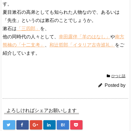
す。
夏目漱石の高弟としても知られた人物なので、あるいは
「先生」というのは漱石のことでしょうか。
漱石は
「三四郎」
を、
他の同時代の人々として、
幸田露伴「羊のはなし」
や
南方
熊楠の「十二支考」
、
和辻哲郎「イタリア古寺巡礼」
をご
紹介しています。
ひつじ話
Posted by
よろしければシェアお願いします
B!