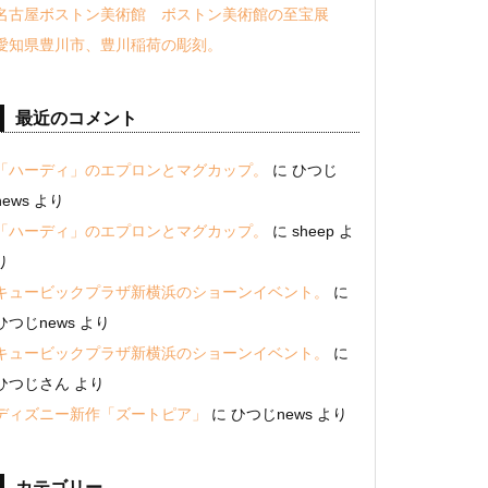
名古屋ボストン美術館 ボストン美術館の至宝展
愛知県豊川市、豊川稲荷の彫刻。
最近のコメント
「ハーディ」のエプロンとマグカップ。
に
ひつじ
news
より
「ハーディ」のエプロンとマグカップ。
に
sheep
よ
り
キュービックプラザ新横浜のショーンイベント。
に
ひつじnews
より
キュービックプラザ新横浜のショーンイベント。
に
ひつじさん
より
ディズニー新作「ズートピア」
に
ひつじnews
より
カテゴリー