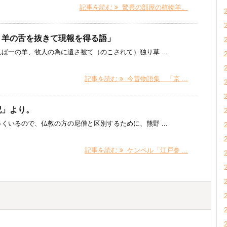
記事を読む
驚異の部屋の植物羊。
、羊の舌を抜きて現報を得る語」
ば一の羊、牧人の為に遺さ被て（のこされて）独り草 ...
記事を読む
今昔物語集 「京 ...
記」より。
くいるので、仏教の方の尼僧と区別するために、熊野 ...
記事を読む
ケンペル「江戸参 ...