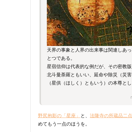
天界の事象と人界の出来事は関連しあっ
とつである。
星宿信仰は代表的な例だが、その密教版
北斗曼荼羅ともいい、延命や除災（災害
（星供（ほしく）ともいう）の本尊とし
「
野尻抱影の「星座」
と、
法隆寺の所蔵品二
めてもう一点のほうを。