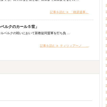
記事を読む
「桃源遺事」
ルベルクのカール５世」
ルベルクの戦いにおいて新教徒同盟軍を打ち負 ...
記事を読む
ティツィアーノ ...