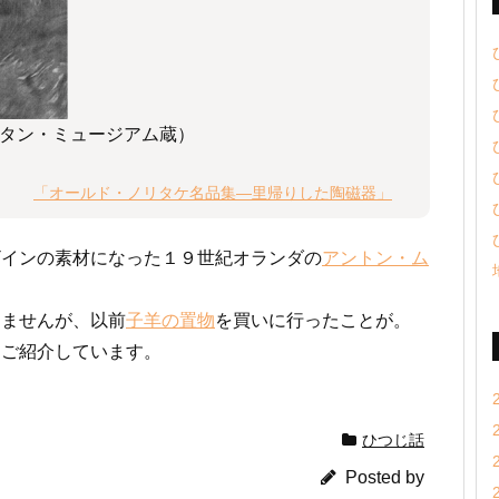
タン・ミュージアム蔵）
「オールド・ノリタケ名品集―里帰りした陶磁器」
ザインの素材になった１９世紀オランダの
アントン・ム
りませんが、以前
子羊の置物
を買いに行ったことが。
をご紹介しています。
ひつじ話
Posted by