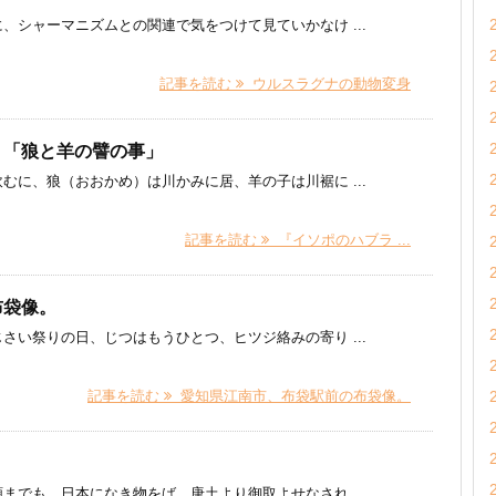
、シャーマニズムとの関連で気をつけて見ていかなけ ...
記事を読む
ウルスラグナの動物変身
、「狼と羊の譬の事」
むに、狼（おおかめ）は川かみに居、羊の子は川裾に ...
記事を読む
『イソポのハブラ ...
布袋像。
さい祭りの日、じつはもうひとつ、ヒツジ絡みの寄り ...
記事を読む
愛知県江南市、布袋駅前の布袋像。
までも、日本になき物をば、唐土より御取よせなされ ...