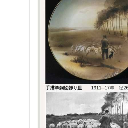
手描羊飼絵飾り皿
1911─17年 径2