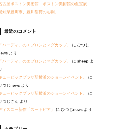
名古屋ボストン美術館 ボストン美術館の至宝展
愛知県豊川市、豊川稲荷の彫刻。
最近のコメント
「ハーディ」のエプロンとマグカップ。
に
ひつじ
news
より
「ハーディ」のエプロンとマグカップ。
に
sheep
よ
り
キュービックプラザ新横浜のショーンイベント。
に
ひつじnews
より
キュービックプラザ新横浜のショーンイベント。
に
ひつじさん
より
ディズニー新作「ズートピア」
に
ひつじnews
より
カテゴリー