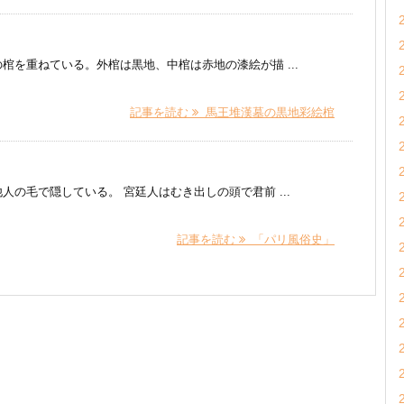
棺を重ねている。外棺は黒地、中棺は赤地の漆絵が描 ...
記事を読む
馬王堆漢墓の黒地彩絵棺
の毛で隠している。 宮廷人はむき出しの頭で君前 ...
記事を読む
「パリ風俗史」