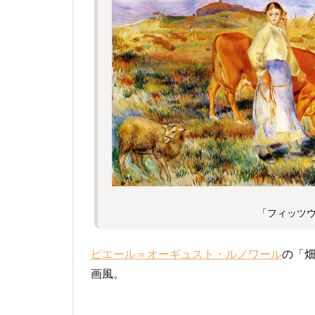
「フィッツウ
ピエール＝オーギュスト・ルノワール
の「畑
画風。