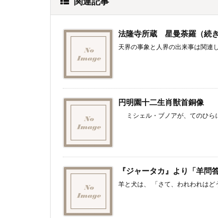
関連記事
法隆寺所蔵 星曼荼羅（続
天界の事象と人界の出来事は関連し
円明園十二生肖獣首銅像
ミシェル・ブノアが、てのひらにの
『ジャータカ』より「羊問
羊と犬は、 「さて、われわれはどう