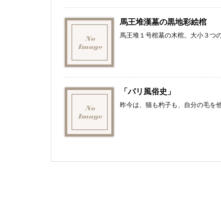
馬王堆漢墓の黒地彩絵棺
馬王堆１号棺墓の木棺。大小３つの
「パリ風俗史」
昨今は、猫も杓子も、自分の毛を他人