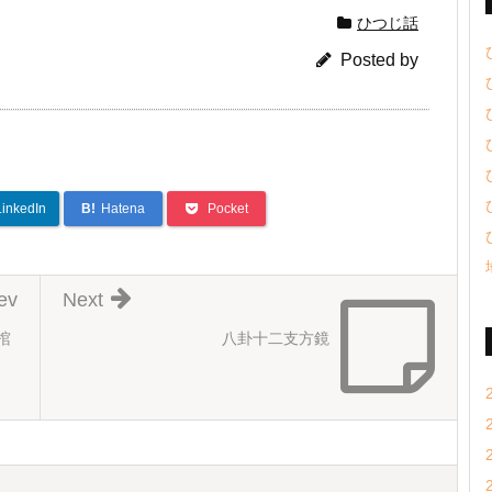
ひつじ話
Posted by
LinkedIn
B!
Hatena
Pocket
ev
Next
棺
八卦十二支方鏡