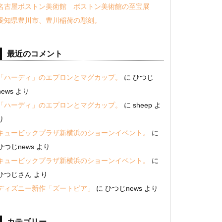
名古屋ボストン美術館 ボストン美術館の至宝展
愛知県豊川市、豊川稲荷の彫刻。
最近のコメント
「ハーディ」のエプロンとマグカップ。
に
ひつじ
news
より
「ハーディ」のエプロンとマグカップ。
に
sheep
よ
り
キュービックプラザ新横浜のショーンイベント。
に
ひつじnews
より
キュービックプラザ新横浜のショーンイベント。
に
ひつじさん
より
ディズニー新作「ズートピア」
に
ひつじnews
より
カテゴリー