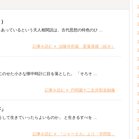
き）
あっているという天人相関説は、古代思想の特色のひ ...
記事を読む
法隆寺所蔵 星曼荼羅（続き）
せた小さな懐中時計に目を落とした。 「そろそ ...
記事を読む
円明園十二生肖獣首銅像
答」
して生きていったらよいものか」 と生きるすべを ...
記事を読む
『ジャータカ』より「羊問答」