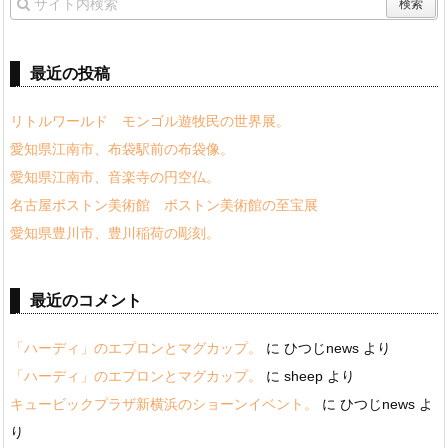
最近の投稿
リトルワールド モンゴル遊牧民の世界展。
愛知県江南市、布袋駅前の布袋像。
愛知県江南市、音楽寺の円空仏。
名古屋ボストン美術館 ボストン美術館の至宝展
愛知県豊川市、豊川稲荷の彫刻。
最近のコメント
「ハーディ」のエプロンとマグカップ。
に
ひつじnews
より
「ハーディ」のエプロンとマグカップ。
に
sheep
より
キュービックプラザ新横浜のショーンイベント。
に
ひつじnews
よ
り