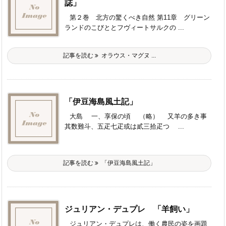
誌」
第２巻 北方の驚くべき自然 第11章 グリーン
ランドのこびととフヴィートサルクの ...
記事を読む
オラウス・マグヌ ...
「伊豆海島風土記」
大島 一、享保の頃 （略） 又羊の多き事
其数難斗、五疋七疋或は貳三拾疋つゝ ...
記事を読む
「伊豆海島風土記」
ジュリアン・デュプレ 「羊飼い」
ジュリアン・デュプレは、働く農民の姿を画題