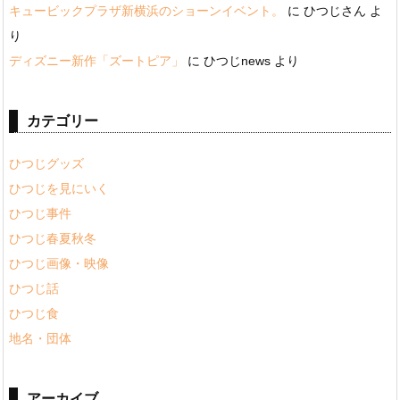
キュービックプラザ新横浜のショーンイベント。
に
ひつじさん
よ
り
ディズニー新作「ズートピア」
に
ひつじnews
より
カテゴリー
ひつじグッズ
ひつじを見にいく
ひつじ事件
ひつじ春夏秋冬
ひつじ画像・映像
ひつじ話
ひつじ食
地名・団体
アーカイブ