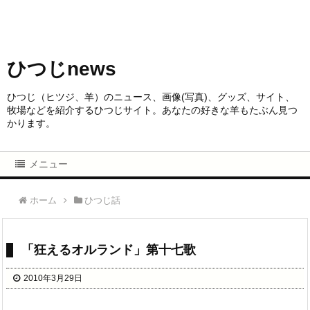
ひつじnews
ひつじ（ヒツジ、羊）のニュース、画像(写真)、グッズ、サイト、
牧場などを紹介するひつじサイト。あなたの好きな羊もたぶん見つ
かります。
メニュー
ホーム
ひつじ話
「狂えるオルランド」第十七歌
2010年3月29日