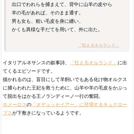
出口でわれらを捕まえて、背中に山羊の皮やら
羊の毛があれば、そのまま通す。
男も女も、粗い毛皮を身に纏い、
かくも異様な手だてを用いて、外に出た。
「狂えるオルランド」
イタリアルネサンスの叙事詩、
「狂えるオルランド」
に出
てくるエピソードです。
描かれるのは、盲目にして羊飼いでもある化け物オルクス
に捕らわれた王妃を救うために、山羊や羊の毛皮をかぶっ
て脱出をはかる王ノランディーノ一行の奮闘。
ホメーロス
の
「オデュッセイアー」に登場するキュクロー
プス
が下敷きになっているようです。