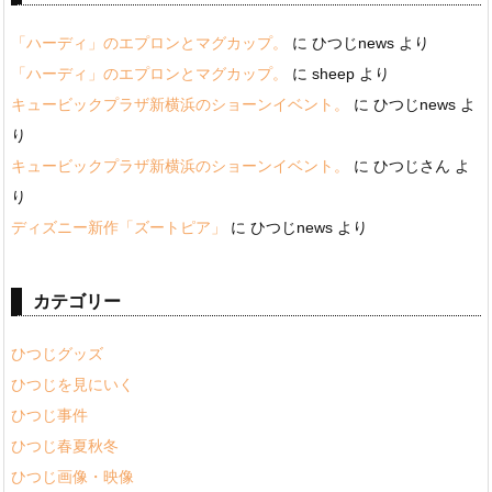
「ハーディ」のエプロンとマグカップ。
に
ひつじnews
より
「ハーディ」のエプロンとマグカップ。
に
sheep
より
キュービックプラザ新横浜のショーンイベント。
に
ひつじnews
よ
り
キュービックプラザ新横浜のショーンイベント。
に
ひつじさん
よ
り
ディズニー新作「ズートピア」
に
ひつじnews
より
カテゴリー
ひつじグッズ
ひつじを見にいく
ひつじ事件
ひつじ春夏秋冬
ひつじ画像・映像