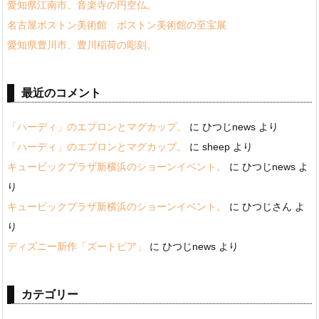
愛知県江南市、音楽寺の円空仏。
名古屋ボストン美術館 ボストン美術館の至宝展
愛知県豊川市、豊川稲荷の彫刻。
最近のコメント
「ハーディ」のエプロンとマグカップ。
に
ひつじnews
より
「ハーディ」のエプロンとマグカップ。
に
sheep
より
キュービックプラザ新横浜のショーンイベント。
に
ひつじnews
よ
り
キュービックプラザ新横浜のショーンイベント。
に
ひつじさん
よ
り
ディズニー新作「ズートピア」
に
ひつじnews
より
カテゴリー