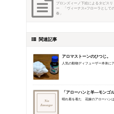
ブロンズィーノ下絵によるタピスリ
ー 「ヴィーナス=フローラとして
春」
関連記事
アロマストーンのひつじ。
人気の動物ディフューザー本体にア
「アローハンと羊―モンゴ
晴れ着を着た 花嫁のアローハンは