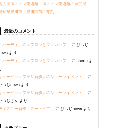
名古屋ボストン美術館 ボストン美術館の至宝展
愛知県豊川市、豊川稲荷の彫刻。
最近のコメント
「ハーディ」のエプロンとマグカップ。
に
ひつじ
news
より
「ハーディ」のエプロンとマグカップ。
に
sheep
よ
り
キュービックプラザ新横浜のショーンイベント。
に
ひつじnews
より
キュービックプラザ新横浜のショーンイベント。
に
ひつじさん
より
ディズニー新作「ズートピア」
に
ひつじnews
より
カテゴリー