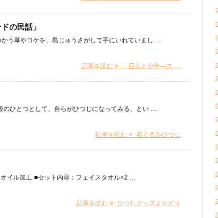
ンドの民話」
かう草やコケを、島じゅうさがして手にいれていまし ...
記事を読む
「巨人と少年―ス ...
のひとつとして、自らがひつじになってみる、とい ...
記事を読む
着ぐるみひつじ
イル加工 ■セット内容：フェイスタオル×2 ...
記事を読む
ひつじグッズよりどり