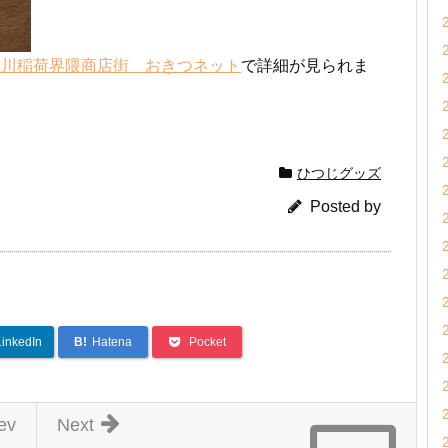
豊川稲荷界隈商店街 おきつネット
で詳細が見られま
ひつじグッズ
Posted by
LinkedIn
B!
Hatena
Pocket
ev
Next