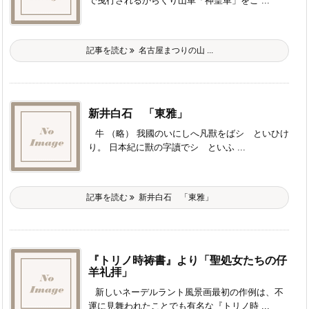
で曳行されるからくり山車「神皇車」をご ...
記事を読む
名古屋まつりの山 ...
新井白石 「東雅」
牛 （略） 我國のいにしへ凡獸をばシゝといひけ
り。 日本紀に獸の字讀でシゝといふ ...
記事を読む
新井白石 「東雅」
『トリノ時祷書』より「聖処女たちの仔
羊礼拝」
新しいネーデルラント風景画最初の作例は、不
運に見舞われたことでも有名な『トリノ時 ...