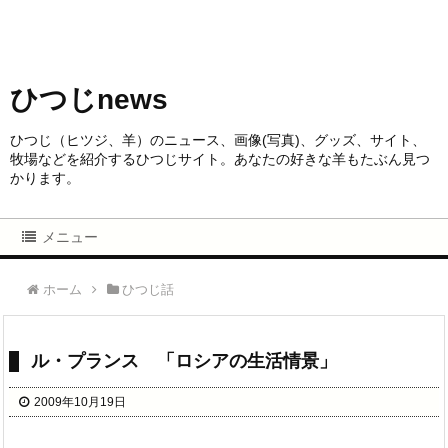
ひつじnews
ひつじ（ヒツジ、羊）のニュース、画像(写真)、グッズ、サイト、
牧場などを紹介するひつじサイト。あなたの好きな羊もたぶん見つ
かります。
メニュー
ホーム
ひつじ話
ル・プランス 「ロシアの生活情景」
2009年10月19日