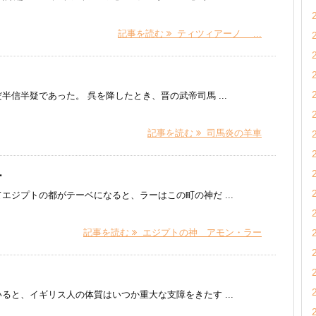
記事を読む
ティツィアーノ ...
信半疑であった。 呉を降したとき、晋の武帝司馬 ...
記事を読む
司馬炎の羊車
ー
ジプトの都がテーベになると、ラーはこの町の神だ ...
記事を読む
エジプトの神 アモン・ラー
」
ると、イギリス人の体質はいつか重大な支障をきたす ...