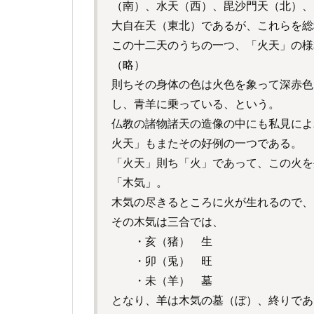
（南）、水天（西）、毘沙門天（北）、
大自在天（東北）であるが、これらを総
この十二天のうちの一つ、「火天」の様
（略）
則ちその身体の色は火色を象って深赤色
し、青羊に乗っている、という。
仏教の諸物諸天の造像の中にも私見によ
火天」もまたその好例の一つである。
「火天」則ち「火」であって、この火を
「木気」。
木気の尽きるところに火が生れるので、
その木気は三合では、
・亥（猪） 生
・卯（兎） 旺
・未（羊） 墓
となり、羊は木気の墓（ぼ）、終りであ