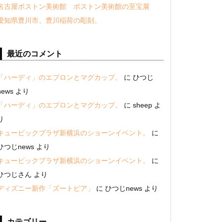
名古屋ボストン美術館 ボストン美術館の至宝展
愛知県豊川市、豊川稲荷の彫刻。
最近のコメント
「ハーディ」のエプロンとマグカップ。
に
ひつじ
news
より
「ハーディ」のエプロンとマグカップ。
に
sheep
よ
り
キュービックプラザ新横浜のショーンイベント。
に
ひつじnews
より
キュービックプラザ新横浜のショーンイベント。
に
ひつじさん
より
ディズニー新作「ズートピア」
に
ひつじnews
より
カテゴリー