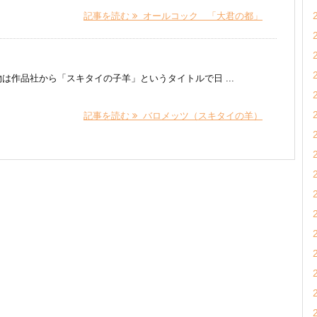
記事を読む
オールコック 「大君の都」
）
は作品社から「スキタイの子羊」というタイトルで日 ...
記事を読む
バロメッツ（スキタイの羊）