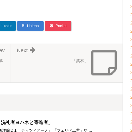
LinkedIn
B!
Hatena
Pocket
ev
Next
羊
「笑林」
と洗礼者ヨハネと寄進者」
編２１ ティツィアーノ」 「フェリペ二世」や ...