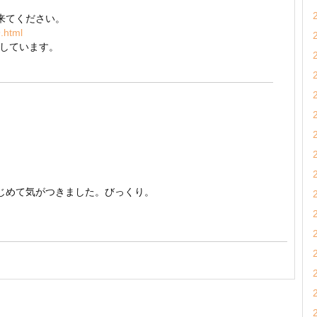
来てください。
.html
にしています。
じめて気がつきました。びっくり。
。