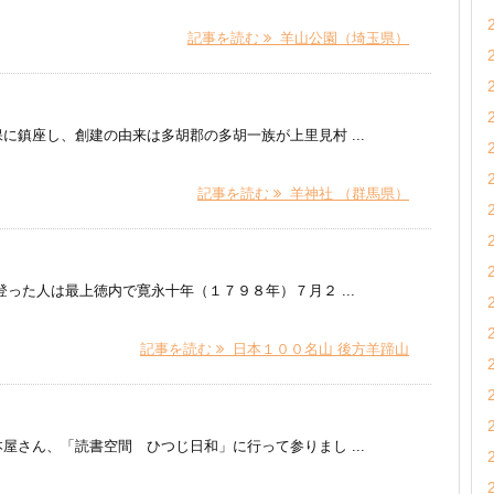
記事を読む
羊山公園（埼玉県）
に鎮座し、創建の由来は多胡郡の多胡一族が上里見村 ...
記事を読む
羊神社 （群馬県）
った人は最上徳内で寛永十年（１７９８年）７月２ ...
記事を読む
日本１００名山 後方羊蹄山
屋さん、「読書空間 ひつじ日和」に行って参りまし ...