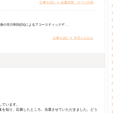
記事を読む
読書空間 ひつじ日和
身の市川和則(Gt)によるアコースティックデ ...
記事を読む
羊毛とおはな
しています。
集を知り、応募したところ、当選させていただきました。どう