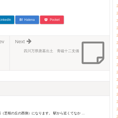
LinkedIn
B!
Hatena
Pocket
ev
Next
四川万県唐墓出土 青磁十二支俑
芝桜の丘の西側）になります。 駅から近くてなか ...