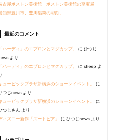
名古屋ボストン美術館 ボストン美術館の至宝展
愛知県豊川市、豊川稲荷の彫刻。
最近のコメント
「ハーディ」のエプロンとマグカップ。
に
ひつじ
news
より
「ハーディ」のエプロンとマグカップ。
に
sheep
よ
り
キュービックプラザ新横浜のショーンイベント。
に
ひつじnews
より
キュービックプラザ新横浜のショーンイベント。
に
ひつじさん
より
ディズニー新作「ズートピア」
に
ひつじnews
より
カテゴリー