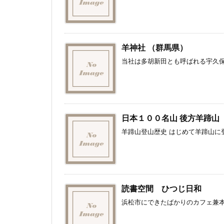
羊神社 （群馬県）
当社は多胡新田とも呼ばれる宇久保
日本１００名山 後方羊蹄山
羊蹄山登山歴史 はじめて羊蹄山に登
読書空間 ひつじ日和
浜松市にできたばかりのカフェ兼本