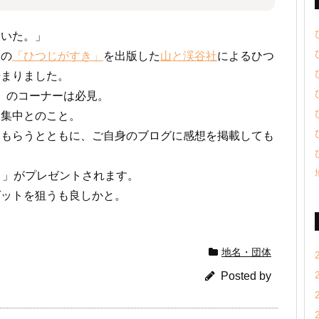
ていた。」
あの
「ひつじがすき」
を出版した
山と渓谷社
によるひつ
始まりました。
ー」のコーナーは必見。
募集中とのこと。
てもらうとともに、ご自身のブログに感想を掲載しても
き」がプレゼントされます。
ゲットを狙うも良しかと。
地名・団体
Posted by