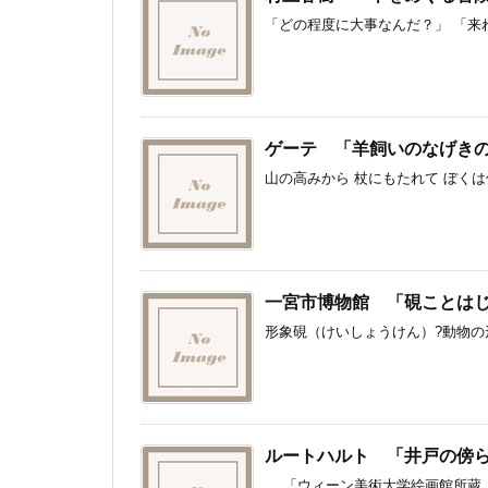
「どの程度に大事なんだ？」 「来れ
ゲーテ 「羊飼いのなげき
山の高みから 杖にもたれて ぼくは何
一宮市博物館 「硯ことは
形象硯（けいしょうけん）?動物の形
ルートハルト 「井戸の傍
「ウィーン美術大学絵画館所蔵 ルー