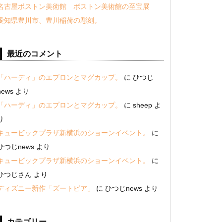
名古屋ボストン美術館 ボストン美術館の至宝展
愛知県豊川市、豊川稲荷の彫刻。
最近のコメント
「ハーディ」のエプロンとマグカップ。
に
ひつじ
news
より
「ハーディ」のエプロンとマグカップ。
に
sheep
よ
り
キュービックプラザ新横浜のショーンイベント。
に
ひつじnews
より
キュービックプラザ新横浜のショーンイベント。
に
ひつじさん
より
ディズニー新作「ズートピア」
に
ひつじnews
より
カテゴリー