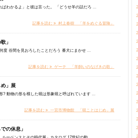
ばわかるよ」と彼は言った。 「どうせ羊の話だろ ...
記事を読む
村上春樹 「羊をめぐる冒険」
の歌」
度 谷間を見おろしたことだろう 番犬にまかせ ...
記事を読む
ゲーテ 「羊飼いのなげきの歌」
じめ」展
? 動物の形を模した硯は形象硯と呼ばれています ...
記事を読む
一宮市博物館 「硯ことはじめ」展
らでの休息」
ベンスとその時代展」カタログ 17世紀の動 ...