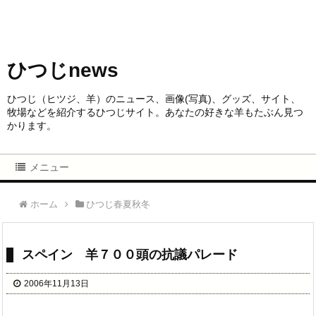
ひつじnews
ひつじ（ヒツジ、羊）のニュース、画像(写真)、グッズ、サイト、
牧場などを紹介するひつじサイト。あなたの好きな羊もたぶん見つ
かります。
メニュー
ホーム
ひつじ春夏秋冬
スペイン 羊７００頭の抗議パレード
2006年11月13日