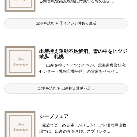
る県営秩父高原牧場に付属する彩の国ふ ...
記事を読む
子イノシシ仲良く生活
出産控え運動不足解消、雪の中をヒツジ
散歩 札幌
出産を控えたヒツジたちが、北海道農業研究
センター（札幌市豊平区）の雪道をせっせ ...
記事を読む
出産控え運動不足 ...
シープフェア
家族で楽しめる催しがメェ?イッパイ!!六甲山牧
場では、出産の春を喜び、スプリング ...