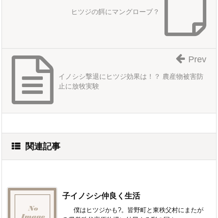
ヒツジの餌にマングローブ？
Prev
イノシシ撃退にヒツジ効果は！？ 農産物被害防
止に放牧実験
関連記事
子イノシシ仲良く生活
僕はヒツジかも?。皆野町と東秩父村にまたが