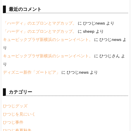
最近のコメント
「ハーディ」のエプロンとマグカップ。
に
ひつじnews
より
「ハーディ」のエプロンとマグカップ。
に
sheep
より
キュービックプラザ新横浜のショーンイベント。
に
ひつじnews
よ
り
キュービックプラザ新横浜のショーンイベント。
に
ひつじさん
よ
り
ディズニー新作「ズートピア」
に
ひつじnews
より
カテゴリー
ひつじグッズ
ひつじを見にいく
ひつじ事件
ひつじ春夏秋冬