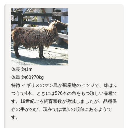
体長 約1m
体重 約60?70kg
特徴 イギリスのマン島が原産地のヒツジで、雄はふ
つうで4本、ときには5?6本の角をもつ珍しい品種で
す。19世紀ごろ飼育頭数が激減しましたが、品種保
存の手がのび、現在では増加の傾向にあるようで
す。