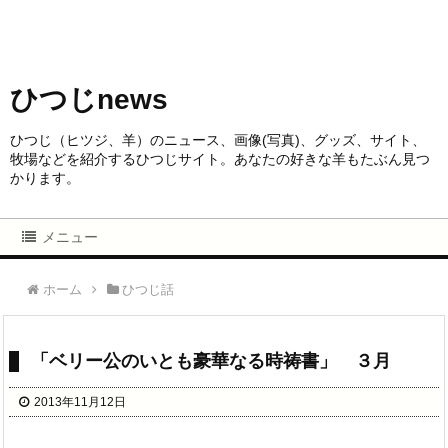
ひつじnews
ひつじ（ヒツジ、羊）のニュース、画像(写真)、グッズ、サイト、
牧場などを紹介するひつじサイト。あなたの好きな羊もたぶん見つ
かります。
メニュー
ホーム
ひつじ話
「ベリー公のいとも豪華なる時祷書」 ３月
2013年11月12日