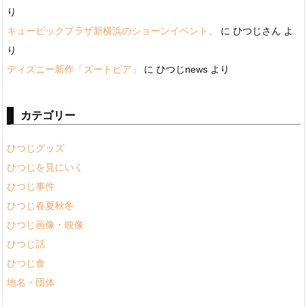
り
キュービックプラザ新横浜のショーンイベント。
に
ひつじさん
よ
り
ディズニー新作「ズートピア」
に
ひつじnews
より
カテゴリー
ひつじグッズ
ひつじを見にいく
ひつじ事件
ひつじ春夏秋冬
ひつじ画像・映像
ひつじ話
ひつじ食
地名・団体