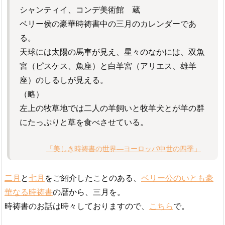
シャンティイ、コンデ美術館 蔵
ベリー侯の豪華時祷書中の三月のカレンダーであ
る。
天球には太陽の馬車が見え、星々のなかには、双魚
宮（ピスケス、魚座）と白羊宮（アリエス、雄羊
座）のしるしが見える。
（略）
左上の牧草地では二人の羊飼いと牧羊犬とが羊の群
にたっぷりと草を食べさせている。
「美しき時祷書の世界―ヨーロッパ中世の四季」
二月
と
七月
をご紹介したことのある、
ベリー公のいとも豪
華なる時祷書
の暦から、三月を。
時祷書のお話は時々しておりますので、
こちら
で。