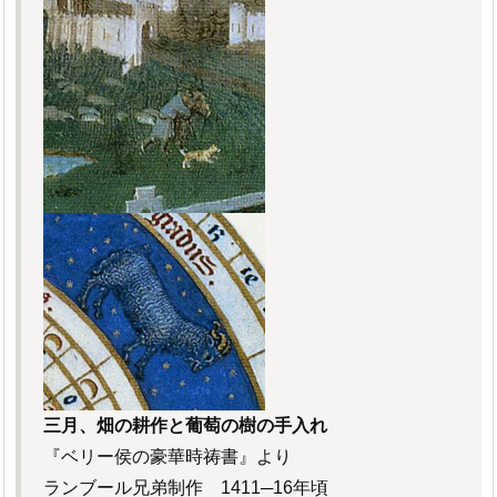
三月、畑の耕作と葡萄の樹の手入れ
『ベリー侯の豪華時祷書』より
ランブール兄弟制作 1411─16年頃