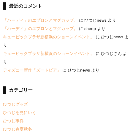
最近のコメント
「ハーディ」のエプロンとマグカップ。
に
ひつじnews
より
「ハーディ」のエプロンとマグカップ。
に
sheep
より
キュービックプラザ新横浜のショーンイベント。
に
ひつじnews
よ
り
キュービックプラザ新横浜のショーンイベント。
に
ひつじさん
よ
り
ディズニー新作「ズートピア」
に
ひつじnews
より
カテゴリー
ひつじグッズ
ひつじを見にいく
ひつじ事件
ひつじ春夏秋冬