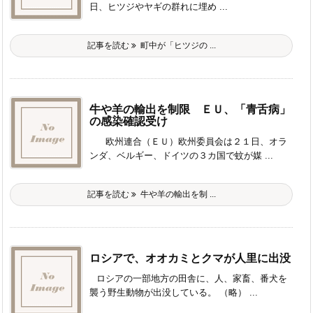
日、ヒツジやヤギの群れに埋め ...
記事を読む
町中が「ヒツジの ...
牛や羊の輸出を制限 ＥＵ、「青舌病」
の感染確認受け
欧州連合（ＥＵ）欧州委員会は２１日、オラ
ンダ、ベルギー、ドイツの３カ国で蚊が媒 ...
記事を読む
牛や羊の輸出を制 ...
ロシアで、オオカミとクマが人里に出没
ロシアの一部地方の田舎に、人、家畜、番犬を
襲う野生動物が出没している。 （略） ...