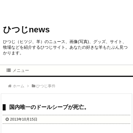
ひつじnews
ひつじ（ヒツジ、羊）のニュース、画像(写真)、グッズ、サイト、
牧場などを紹介するひつじサイト。あなたの好きな羊もたぶん見つ
かります。
メニュー
ホーム
ひつじ事件
国内唯一のドールシープが死亡。
2013年10月15日