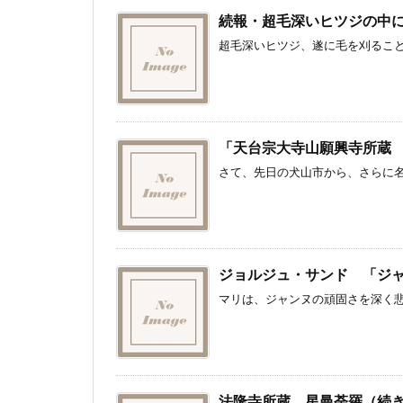
続報・超毛深いヒツジの中
超毛深いヒツジ、遂に毛を刈ること
「天台宗大寺山願興寺所蔵
さて、先日の犬山市から、さらに名古
ジョルジュ・サンド 「ジ
マリは、ジャンヌの頑固さを深く悲
法隆寺所蔵 星曼荼羅（続