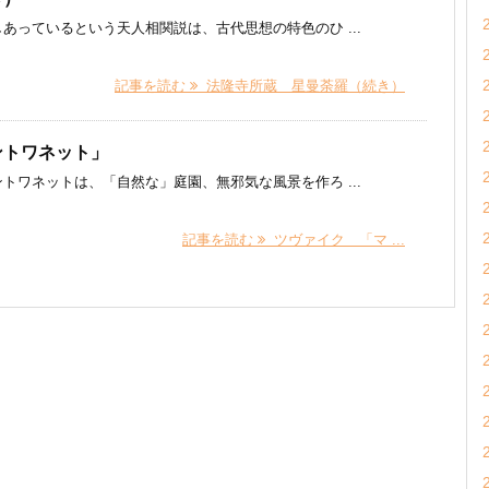
あっているという天人相関説は、古代思想の特色のひ ...
記事を読む
法隆寺所蔵 星曼荼羅（続き）
ントワネット」
トワネットは、「自然な」庭園、無邪気な風景を作ろ ...
記事を読む
ツヴァイク 「マ ...