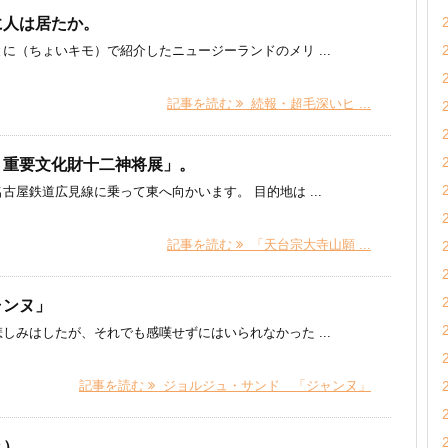
に人は居たか。
に（ちょいキモ）で紹介したニュージーランドのメリ ...
記事を読む
続報・超毛深いヒ ...
 重要文化財十二神将展」。
屋鉄道広見線に乗って東へ向かいます。 目的地は ...
記事を読む
「天台宗大寺山願 ...
ャンヌ」
しみはしたが、それでも感嘆せずにはいられなかった ...
記事を読む
ジョルジュ・サンド 「ジャンヌ」
き）