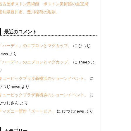
名古屋ボストン美術館 ボストン美術館の至宝展
愛知県豊川市、豊川稲荷の彫刻。
最近のコメント
「ハーディ」のエプロンとマグカップ。
に
ひつじ
news
より
「ハーディ」のエプロンとマグカップ。
に
sheep
よ
り
キュービックプラザ新横浜のショーンイベント。
に
ひつじnews
より
キュービックプラザ新横浜のショーンイベント。
に
ひつじさん
より
ディズニー新作「ズートピア」
に
ひつじnews
より
カテゴリー