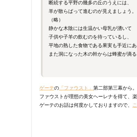
断続する平野の幾多の丘のうえには、
羊が散らばって進むのが見えましょう。
（略）
静かな木陰には生温かい母乳が湧いて
子供や子羊の飲むのを待っているし、
平地の熟した食物である果実も手近にあ
また洞になった木の幹からは蜂蜜が滴る
ゲーテ
の
「ファウスト」
第二部第三幕から
ファウストが理想の美女ヘーレナを得て、
ゲーテのお話は何度かしておりますので、