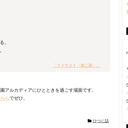
る。
。
「ファウスト〈第二部〉」
。
楽園アルカディアにひとときを過ごす場面です。
こちら
でぜひ。
ひつじ話