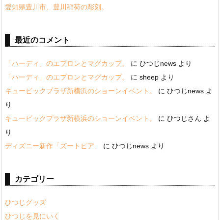
愛知県豊川市、豊川稲荷の彫刻。
最近のコメント
「ハーディ」のエプロンとマグカップ。
に
ひつじnews
より
「ハーディ」のエプロンとマグカップ。
に
sheep
より
キュービックプラザ新横浜のショーンイベント。
に
ひつじnews
よ
り
キュービックプラザ新横浜のショーンイベント。
に
ひつじさん
よ
り
ディズニー新作「ズートピア」
に
ひつじnews
より
カテゴリー
ひつじグッズ
ひつじを見にいく