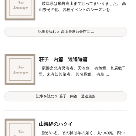
岐阜県は飛騨高山まで行ってまいりました。 高
山祭その他、各種イベントのシーズンを ...
記事を読む
高山祭屋台会館に ...
荘子 内篇 逍遙遊篇
窮髪之北有冥海者、天池也、 有魚焉、其廣數千
里、未有知其脩者、 其名爲鯤、 有鳥 ...
記事を読む
荘子 内篇 逍遙遊篇
山海経のハクイ
獣がいる、その状は羊の如く、九つの尾、四つ