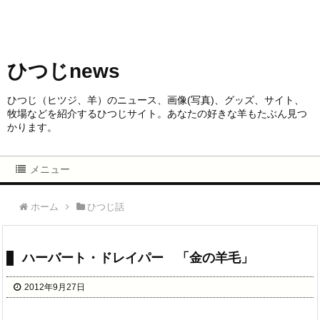
ひつじnews
ひつじ（ヒツジ、羊）のニュース、画像(写真)、グッズ、サイト、
牧場などを紹介するひつじサイト。あなたの好きな羊もたぶん見つ
かります。
メニュー
ホーム
ひつじ話
ハーバート・ドレイパー 「金の羊毛」
2012年9月27日