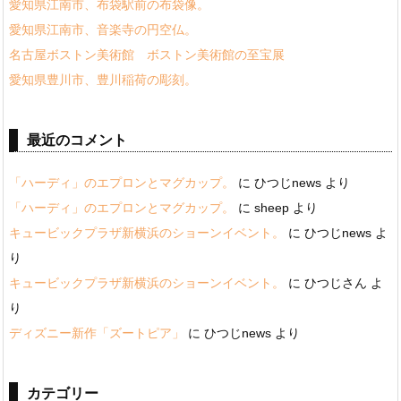
愛知県江南市、布袋駅前の布袋像。
愛知県江南市、音楽寺の円空仏。
名古屋ボストン美術館 ボストン美術館の至宝展
愛知県豊川市、豊川稲荷の彫刻。
最近のコメント
「ハーディ」のエプロンとマグカップ。
に
ひつじnews
より
「ハーディ」のエプロンとマグカップ。
に
sheep
より
キュービックプラザ新横浜のショーンイベント。
に
ひつじnews
よ
り
キュービックプラザ新横浜のショーンイベント。
に
ひつじさん
よ
り
ディズニー新作「ズートピア」
に
ひつじnews
より
カテゴリー