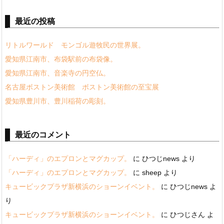
最近の投稿
リトルワールド モンゴル遊牧民の世界展。
愛知県江南市、布袋駅前の布袋像。
愛知県江南市、音楽寺の円空仏。
名古屋ボストン美術館 ボストン美術館の至宝展
愛知県豊川市、豊川稲荷の彫刻。
最近のコメント
「ハーディ」のエプロンとマグカップ。
に
ひつじnews
より
「ハーディ」のエプロンとマグカップ。
に
sheep
より
キュービックプラザ新横浜のショーンイベント。
に
ひつじnews
よ
り
キュービックプラザ新横浜のショーンイベント。
に
ひつじさん
よ