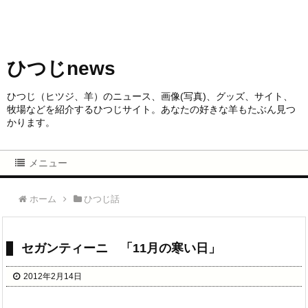
ひつじnews
ひつじ（ヒツジ、羊）のニュース、画像(写真)、グッズ、サイト、
牧場などを紹介するひつじサイト。あなたの好きな羊もたぶん見つ
かります。
メニュー
ホーム
ひつじ話
セガンティーニ 「11月の寒い日」
2012年2月14日