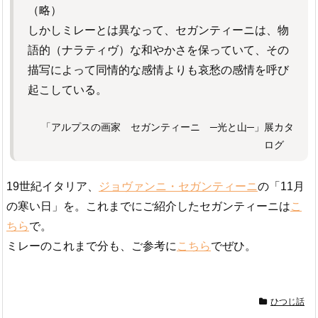
（略）
しかしミレーとは異なって、セガンティーニは、物
語的（ナラティヴ）な和やかさを保っていて、その
描写によって同情的な感情よりも哀愁の感情を呼び
起こしている。
「アルプスの画家 セガンティーニ ─光と山─」展カタ
ログ
19世紀イタリア、
ジョヴァンニ・セガンティーニ
の「11月
の寒い日」を。これまでにご紹介したセガンティーニは
こ
ちら
で。
ミレーのこれまで分も、ご参考に
こちら
でぜひ。
ひつじ話