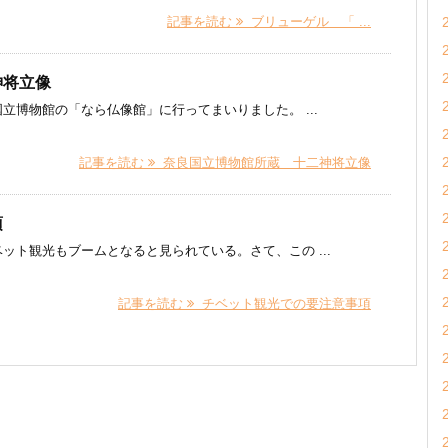
記事を読む
ブリューゲル 「 ...
神将立像
立博物館の「なら仏像館」に行ってまいりました。 ...
記事を読む
奈良国立博物館所蔵 十二神将立像
項
ット観光もブームとなると見られている。さて、この ...
記事を読む
チベット観光での要注意事項