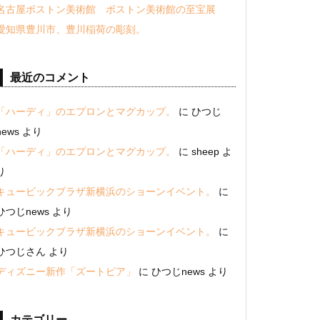
名古屋ボストン美術館 ボストン美術館の至宝展
愛知県豊川市、豊川稲荷の彫刻。
最近のコメント
「ハーディ」のエプロンとマグカップ。
に
ひつじ
news
より
「ハーディ」のエプロンとマグカップ。
に
sheep
よ
り
キュービックプラザ新横浜のショーンイベント。
に
ひつじnews
より
キュービックプラザ新横浜のショーンイベント。
に
ひつじさん
より
ディズニー新作「ズートピア」
に
ひつじnews
より
カテゴリー