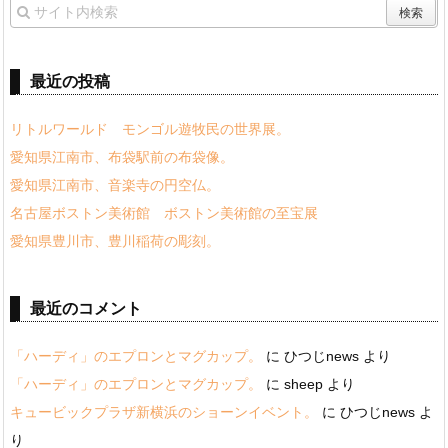
最近の投稿
リトルワールド モンゴル遊牧民の世界展。
愛知県江南市、布袋駅前の布袋像。
愛知県江南市、音楽寺の円空仏。
名古屋ボストン美術館 ボストン美術館の至宝展
愛知県豊川市、豊川稲荷の彫刻。
最近のコメント
「ハーディ」のエプロンとマグカップ。
に
ひつじnews
より
「ハーディ」のエプロンとマグカップ。
に
sheep
より
キュービックプラザ新横浜のショーンイベント。
に
ひつじnews
よ
り