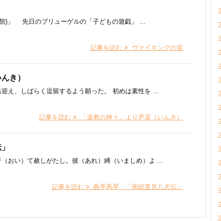
)」 先日のブリューゲルの「子どもの遊戯」 ...
記事を読む
ヴァイキングの笛
いんき）
え、しばらく逗留するよう願った。 初めは素性を ...
記事を読む
「道教の神々」より尹喜（いんき）
伝」
（おい）て赦しがたし。彼（あれ）縛（いましめ）よ ...
記事を読む
曲亭馬琴 「南総里見八犬伝」