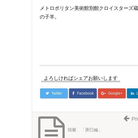
メトロポリタン美術館別館クロイスターズ
の子羊。
よろしければシェアお願いします
Twitter
Facebook
Google+
Pr
陸粲 「庚巳編」