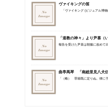
ヴァイキングの笛
「ヴァイキング (ビジュアル博物館
「道教の神々」より尹喜（
報告を受けた尹喜は朝服に改めて出迎
曲亭馬琴 「南総里見八犬
「（略） 罪籍既に定りぬ。律に于