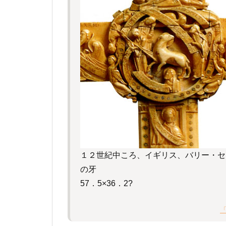
１２世紀中ころ、イギリス、バリー・セ
の牙
57．5×36．2?