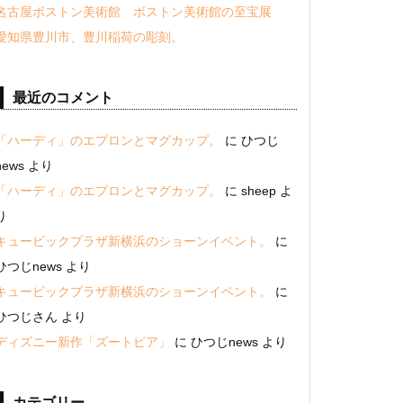
名古屋ボストン美術館 ボストン美術館の至宝展
愛知県豊川市、豊川稲荷の彫刻。
最近のコメント
「ハーディ」のエプロンとマグカップ。
に
ひつじ
news
より
「ハーディ」のエプロンとマグカップ。
に
sheep
よ
り
キュービックプラザ新横浜のショーンイベント。
に
ひつじnews
より
キュービックプラザ新横浜のショーンイベント。
に
ひつじさん
より
ディズニー新作「ズートピア」
に
ひつじnews
より
カテゴリー