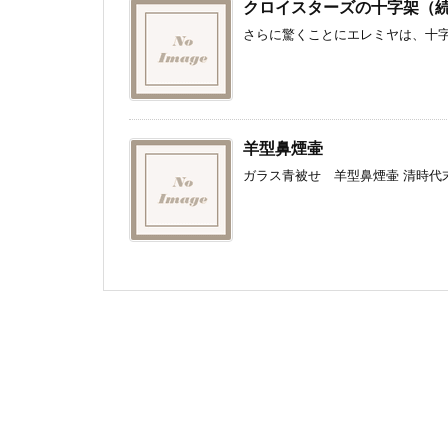
クロイスターズの十字架（
さらに驚くことにエレミヤは、十字
羊型鼻煙壷
ガラス青被せ 羊型鼻煙壷 清時代末・