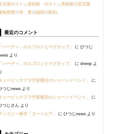
名古屋ボストン美術館 ボストン美術館の至宝展
愛知県豊川市、豊川稲荷の彫刻。
最近のコメント
「ハーディ」のエプロンとマグカップ。
に
ひつじ
news
より
「ハーディ」のエプロンとマグカップ。
に
sheep
よ
り
キュービックプラザ新横浜のショーンイベント。
に
ひつじnews
より
キュービックプラザ新横浜のショーンイベント。
に
ひつじさん
より
ディズニー新作「ズートピア」
に
ひつじnews
より
カテゴリー