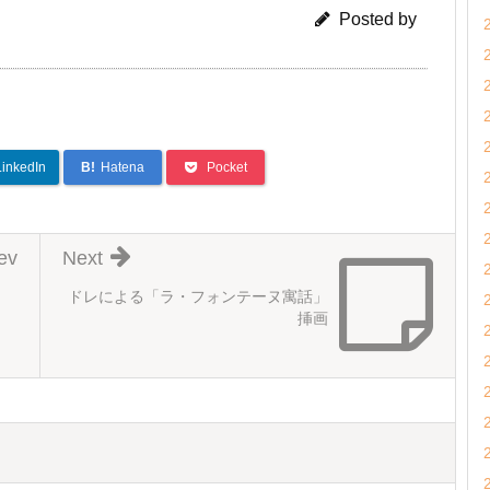
Posted by
LinkedIn
B!
Hatena
Pocket
ev
Next
ドレによる「ラ・フォンテーヌ寓話」
挿画