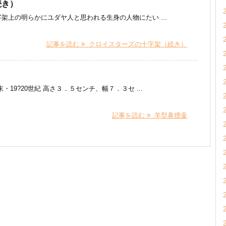
続き）
架上の明らかにユダヤ人と思われる生身の人物にたい ...
記事を読む
クロイスターズの十字架（続き）
19?20世紀 高さ３．５センチ、幅７．３セ ...
記事を読む
羊型鼻煙壷