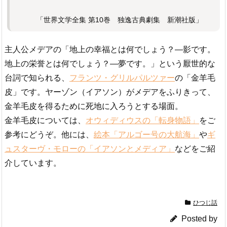
「世界文学全集 第10巻 独逸古典劇集 新潮社版」
主人公メデアの「地上の幸福とは何でしょう？―影です。
地上の栄誉とは何でしょう？―夢です。」という厭世的な
台詞で知られる、
フランツ・グリルパルツァー
の「金羊毛
皮」です。ヤーゾン（イアソン）がメデアをふりきって、
金羊毛皮を得るために死地に入ろうとする場面。
金羊毛皮については、
オウィディウスの「転身物語」
をご
参考にどうぞ。他には、
絵本「アルゴー号の大航海」
や
ギ
ュスターヴ・モローの「イアソンとメディア」
などをご紹
介しています。
ひつじ話
Posted by