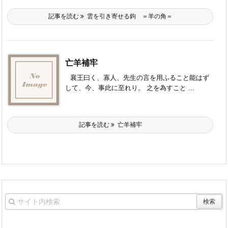
記事を読む
雲を引き寄せる鉤 ＝羊の角＝
亡羊補牢
襄王曰く、寡人、先生の言を用ふること能はず
して、今、事此に至れり。 之を為すこと ...
記事を読む
亡羊補牢