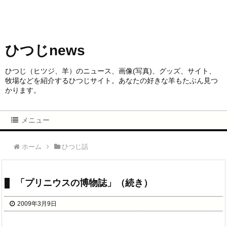
ひつじnews
ひつじ（ヒツジ、羊）のニュース、画像(写真)、グッズ、サイト、
牧場などを紹介するひつじサイト。あなたの好きな羊もたぶん見つ
かります。
メニュー
ホーム
ひつじ話
「プリニウスの博物誌」（続き）
2009年3月9日