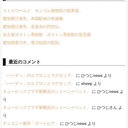
リトルワールド モンゴル遊牧民の世界展。
愛知県江南市、布袋駅前の布袋像。
愛知県江南市、音楽寺の円空仏。
名古屋ボストン美術館 ボストン美術館の至宝展
愛知県豊川市、豊川稲荷の彫刻。
最近のコメント
「ハーディ」のエプロンとマグカップ。
に
ひつじnews
より
「ハーディ」のエプロンとマグカップ。
に
sheep
より
キュービックプラザ新横浜のショーンイベント。
に
ひつじnews
よ
り
キュービックプラザ新横浜のショーンイベント。
に
ひつじさん
よ
り
ディズニー新作「ズートピア」
に
ひつじnews
より