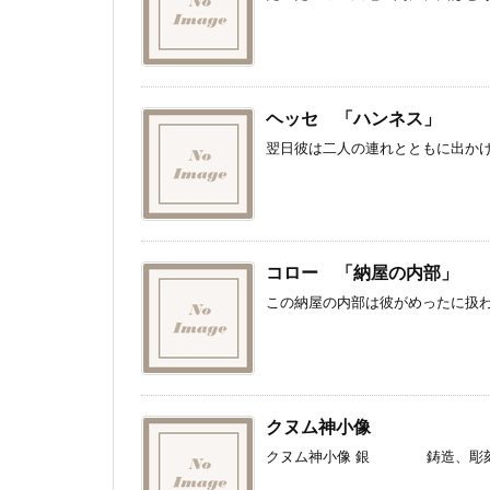
ヘッセ 「ハンネス」
翌日彼は二人の連れとともに出かけ
コロー 「納屋の内部」
この納屋の内部は彼がめったに扱わ
クヌム神小像
クヌム神小像 銀 鋳造、彫刻 高