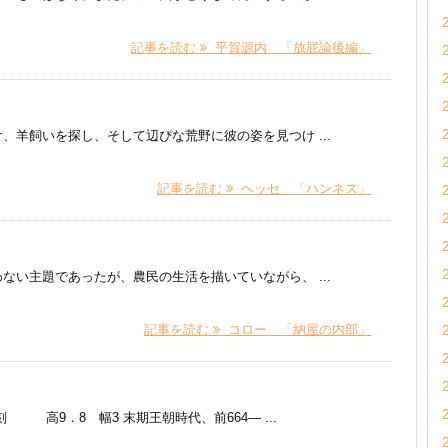
記事を読む
平賀源内 「放屁論後編」
、羊飼いを探し、そして辺ぴな荒野に彼の姿を見つけ ...
記事を読む
ヘッセ 「ハンネス」
ない主題であったが、農民の生活を描いていながら、 ...
記事を読む
コロー 「納屋の内部」
9．8 幅3 末期王朝時代、前664― ...