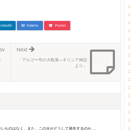
LinkedIn
B!
Hatena
Pocket
ev
Next
」
「アルゴー号の大航海―ギリシア神話
より」
いものはなく、また、この火がどうして発生するのか ...