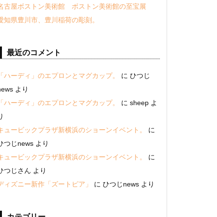
名古屋ボストン美術館 ボストン美術館の至宝展
愛知県豊川市、豊川稲荷の彫刻。
最近のコメント
「ハーディ」のエプロンとマグカップ。
に
ひつじ
news
より
「ハーディ」のエプロンとマグカップ。
に
sheep
よ
り
キュービックプラザ新横浜のショーンイベント。
に
ひつじnews
より
キュービックプラザ新横浜のショーンイベント。
に
ひつじさん
より
ディズニー新作「ズートピア」
に
ひつじnews
より
カテゴリー