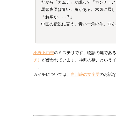
だから「カムチ」が訛って「カンチ」と
馬頭夜叉は青い。角がある。木気に属し
「解豸か……？」
中国の伝説に言う、青い一角の羊。罪あ
小野不由美
のミステリです。物語の鍵であ
チ）
が使われています。神判の獣、という
ー。
カイチについては、
白川静の文字学
のお話