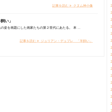
記事を読む
クヌム神小像
羊飼い」
姿を画題にした画家たちの第２世代にあたる。 本 ...
記事を読む
ジュリアン・デュプレ 「羊飼い」