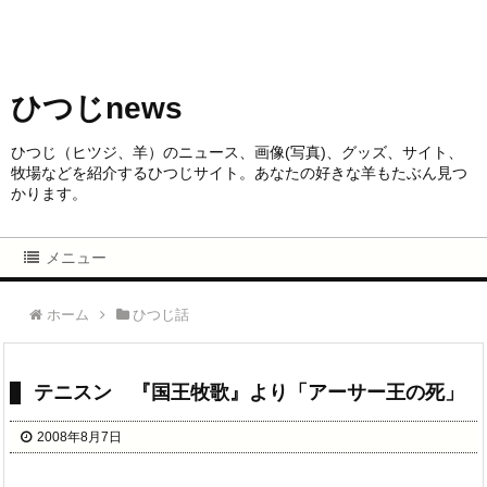
ひつじnews
ひつじ（ヒツジ、羊）のニュース、画像(写真)、グッズ、サイト、
牧場などを紹介するひつじサイト。あなたの好きな羊もたぶん見つ
かります。
メニュー
ホーム
ひつじ話
テニスン 『国王牧歌』より「アーサー王の死」
2008年8月7日