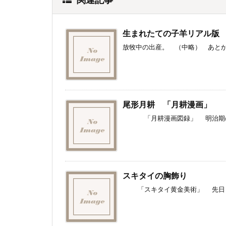
生まれたての子羊リアル版
放牧中の出産。 （中略） あとか
尾形月耕 「月耕漫画」
「月耕漫画図録」 明治期の絵師
スキタイの胸飾り
「スキタイ黄金美術」 先日リュ