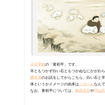
小川芋銭
の「黄初平」です。
羊ともつかず白い石ともつかぬなにかがわ
鑽羊洞
のお話をしてからこちら、白い石と
体というかイメージの由来は
このへん
なん
なお、黄初平については、
島田元旦
や
円山