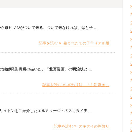
ら母ヒツジがついて来る。ついて来なければ、母と子 ...
記事を読む
生まれたての子羊リアル版
尾形月耕の描いた、「北斎漫画」の明治版と ...
記事を読む
尾形月耕 「月耕漫画」
トンをご紹介したエルミタージュのスキタイ美 ...
記事を読む
スキタイの胸飾り