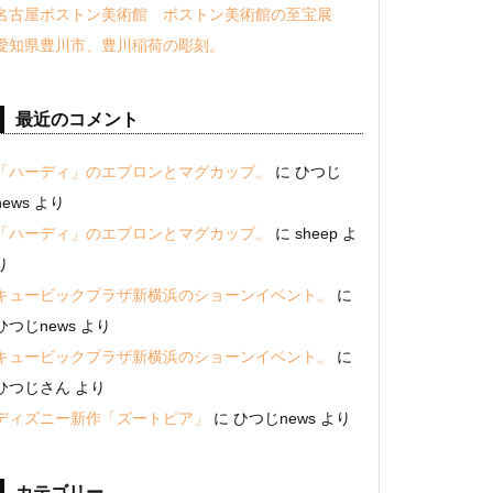
名古屋ボストン美術館 ボストン美術館の至宝展
愛知県豊川市、豊川稲荷の彫刻。
最近のコメント
「ハーディ」のエプロンとマグカップ。
に
ひつじ
news
より
「ハーディ」のエプロンとマグカップ。
に
sheep
よ
り
キュービックプラザ新横浜のショーンイベント。
に
ひつじnews
より
キュービックプラザ新横浜のショーンイベント。
に
ひつじさん
より
ディズニー新作「ズートピア」
に
ひつじnews
より
カテゴリー