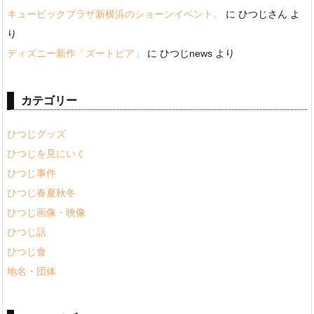
キュービックプラザ新横浜のショーンイベント。
に
ひつじさん
よ
り
ディズニー新作「ズートピア」
に
ひつじnews
より
カテゴリー
ひつじグッズ
ひつじを見にいく
ひつじ事件
ひつじ春夏秋冬
ひつじ画像・映像
ひつじ話
ひつじ食
地名・団体