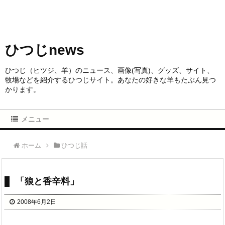
ひつじnews
ひつじ（ヒツジ、羊）のニュース、画像(写真)、グッズ、サイト、
牧場などを紹介するひつじサイト。あなたの好きな羊もたぶん見つ
かります。
メニュー
ホーム
ひつじ話
「狼と香辛料」
2008年6月2日