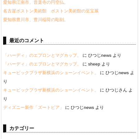
愛知県江南市、音楽寺の円空仏。
名古屋ボストン美術館 ボストン美術館の至宝展
愛知県豊川市、豊川稲荷の彫刻。
最近のコメント
「ハーディ」のエプロンとマグカップ。
に
ひつじnews
より
「ハーディ」のエプロンとマグカップ。
に
sheep
より
キュービックプラザ新横浜のショーンイベント。
に
ひつじnews
よ
り
キュービックプラザ新横浜のショーンイベント。
に
ひつじさん
よ
り
ディズニー新作「ズートピア」
に
ひつじnews
より
カテゴリー