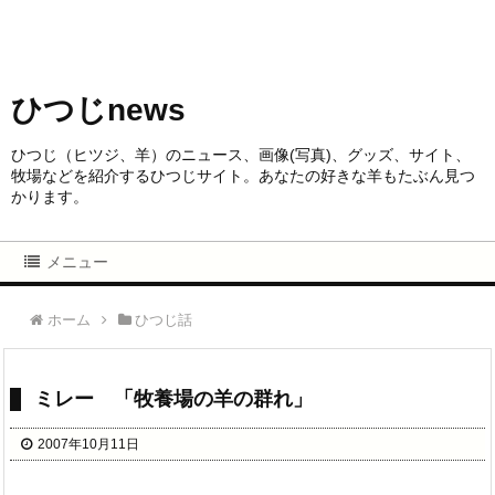
ひつじnews
ひつじ（ヒツジ、羊）のニュース、画像(写真)、グッズ、サイト、
牧場などを紹介するひつじサイト。あなたの好きな羊もたぶん見つ
かります。
メニュー
ホーム
ひつじ話
ミレー 「牧養場の羊の群れ」
2007年10月11日