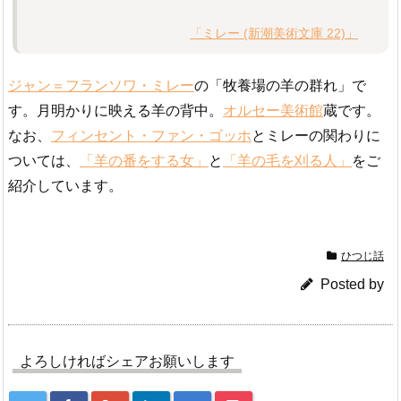
「ミレー (新潮美術文庫 22)」
ジャン＝フランソワ・ミレー
の「牧養場の羊の群れ」で
す。月明かりに映える羊の背中。
オルセー美術館
蔵です。
なお、
フィンセント・ファン・ゴッホ
とミレーの関わりに
ついては、
「羊の番をする女」
と
「羊の毛を刈る人」
をご
紹介しています。
ひつじ話
Posted by
よろしければシェアお願いします