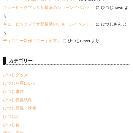
キュービックプラザ新横浜のショーンイベント。
に
ひつじnews
よ
り
キュービックプラザ新横浜のショーンイベント。
に
ひつじさん
よ
り
ディズニー新作「ズートピア」
に
ひつじnews
より
カテゴリー
ひつじグッズ
ひつじを見にいく
ひつじ事件
ひつじ春夏秋冬
ひつじ画像・映像
ひつじ話
ひつじ食
地名・団体