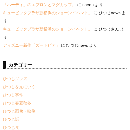
「ハーディ」のエプロンとマグカップ。
に
sheep
より
キュービックプラザ新横浜のショーンイベント。
に
ひつじnews
よ
り
キュービックプラザ新横浜のショーンイベント。
に
ひつじさん
よ
り
ディズニー新作「ズートピア」
に
ひつじnews
より
カテゴリー
ひつじグッズ
ひつじを見にいく
ひつじ事件
ひつじ春夏秋冬
ひつじ画像・映像
ひつじ話
ひつじ食