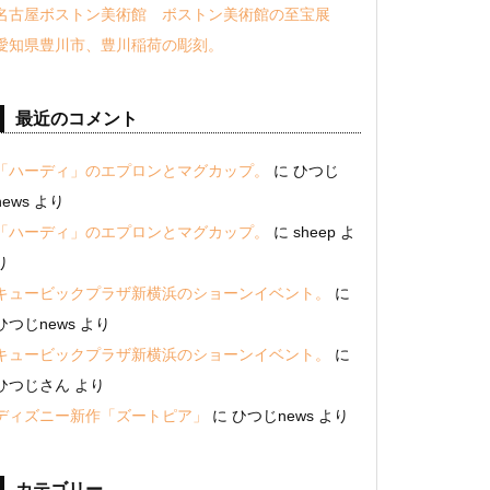
名古屋ボストン美術館 ボストン美術館の至宝展
愛知県豊川市、豊川稲荷の彫刻。
最近のコメント
「ハーディ」のエプロンとマグカップ。
に
ひつじ
news
より
「ハーディ」のエプロンとマグカップ。
に
sheep
よ
り
キュービックプラザ新横浜のショーンイベント。
に
ひつじnews
より
キュービックプラザ新横浜のショーンイベント。
に
ひつじさん
より
ディズニー新作「ズートピア」
に
ひつじnews
より
カテゴリー