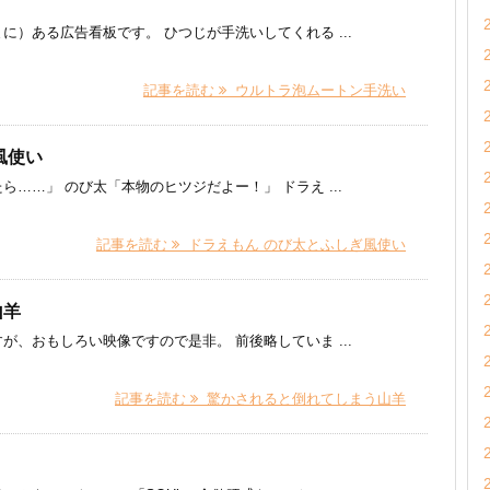
）ある広告看板です。 ひつじが手洗いしてくれる ...
記事を読む
ウルトラ泡ムートン手洗い
風使い
……」 のび太「本物のヒツジだよー！」 ドラえ ...
記事を読む
ドラえもん のび太とふしぎ風使い
山羊
、おもしろい映像ですので是非。 前後略していま ...
記事を読む
驚かされると倒れてしまう山羊