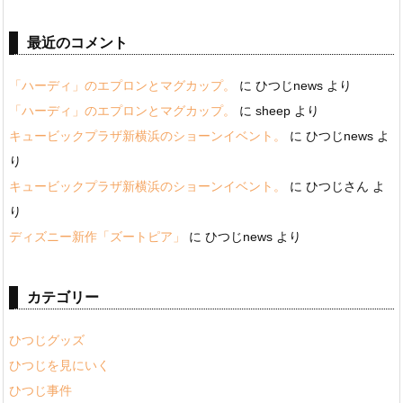
最近のコメント
「ハーディ」のエプロンとマグカップ。
に
ひつじnews
より
「ハーディ」のエプロンとマグカップ。
に
sheep
より
キュービックプラザ新横浜のショーンイベント。
に
ひつじnews
よ
り
キュービックプラザ新横浜のショーンイベント。
に
ひつじさん
よ
り
ディズニー新作「ズートピア」
に
ひつじnews
より
カテゴリー
ひつじグッズ
ひつじを見にいく
ひつじ事件