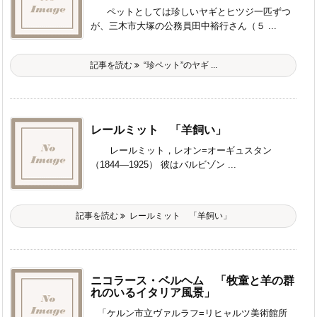
ペットとしては珍しいヤギとヒツジ一匹ずつ
が、三木市大塚の公務員田中裕行さん（５ ...
記事を読む
“珍ペット”のヤギ ...
レールミット 「羊飼い」
レールミット，レオン=オーギュスタン
（1844―1925） 彼はバルビゾン ...
記事を読む
レールミット 「羊飼い」
ニコラース・ベルヘム 「牧童と羊の群
れのいるイタリア風景」
「ケルン市立ヴァルラフ=リヒャルツ美術館所