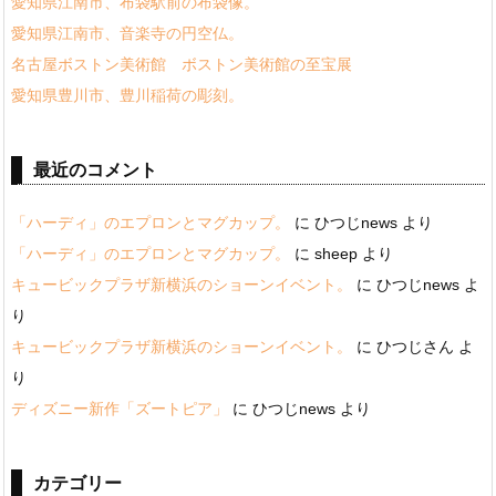
愛知県江南市、布袋駅前の布袋像。
愛知県江南市、音楽寺の円空仏。
名古屋ボストン美術館 ボストン美術館の至宝展
愛知県豊川市、豊川稲荷の彫刻。
最近のコメント
「ハーディ」のエプロンとマグカップ。
に
ひつじnews
より
「ハーディ」のエプロンとマグカップ。
に
sheep
より
キュービックプラザ新横浜のショーンイベント。
に
ひつじnews
よ
り
キュービックプラザ新横浜のショーンイベント。
に
ひつじさん
よ
り
ディズニー新作「ズートピア」
に
ひつじnews
より
カテゴリー