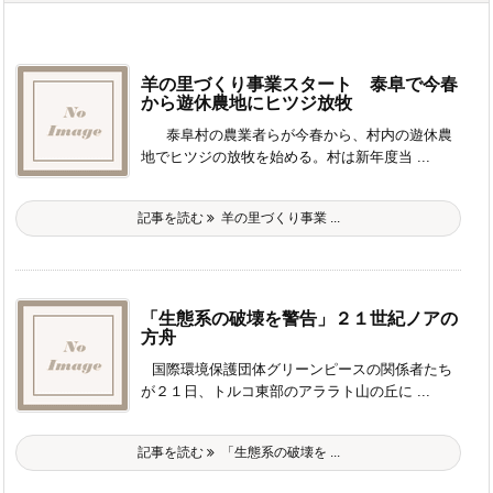
羊の里づくり事業スタート 泰阜で今春
から遊休農地にヒツジ放牧
泰阜村の農業者らが今春から、村内の遊休農
地でヒツジの放牧を始める。村は新年度当 ...
記事を読む
羊の里づくり事業 ...
「生態系の破壊を警告」２１世紀ノアの
方舟
国際環境保護団体グリーンピースの関係者たち
が２１日、トルコ東部のアララト山の丘に ...
記事を読む
「生態系の破壊を ...