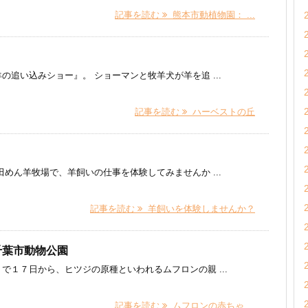
記事を読む
熊本市動植物園： ...
追い込みショー』。 ショーマンと牧羊犬が羊を追 ...
記事を読む
ハーベストの丘
めん羊牧場で、羊飼いの仕事を体験してみませんか ...
記事を読む
羊飼いを体験しませんか？
千葉市動物公園
１７日から、ヒツジの原種といわれるムフロンの親 ...
記事を読む
ムフロンの赤ちゃ ...