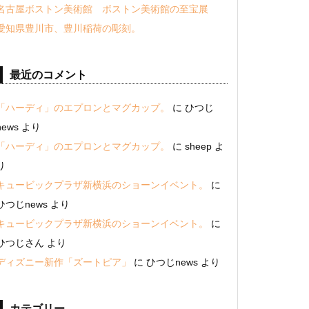
名古屋ボストン美術館 ボストン美術館の至宝展
愛知県豊川市、豊川稲荷の彫刻。
最近のコメント
「ハーディ」のエプロンとマグカップ。
に
ひつじ
news
より
「ハーディ」のエプロンとマグカップ。
に
sheep
よ
り
キュービックプラザ新横浜のショーンイベント。
に
ひつじnews
より
キュービックプラザ新横浜のショーンイベント。
に
ひつじさん
より
ディズニー新作「ズートピア」
に
ひつじnews
より
カテゴリー