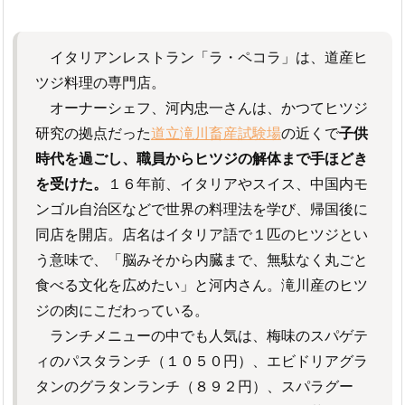
イタリアンレストラン「ラ・ペコラ」は、道産ヒ
ツジ料理の専門店。
オーナーシェフ、河内忠一さんは、かつてヒツジ
研究の拠点だった
道立滝川畜産試験場
の近くで
子供
時代を過ごし、職員からヒツジの解体まで手ほどき
を受けた。
１６年前、イタリアやスイス、中国内モ
ンゴル自治区などで世界の料理法を学び、帰国後に
同店を開店。店名はイタリア語で１匹のヒツジとい
う意味で、「脳みそから内臓まで、無駄なく丸ごと
食べる文化を広めたい」と河内さん。滝川産のヒツ
ジの肉にこだわっている。
ランチメニューの中でも人気は、梅味のスパゲテ
ィのパスタランチ（１０５０円）、エビドリアグラ
タンのグラタンランチ（８９２円）、スパラグー