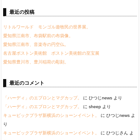
最近の投稿
リトルワールド モンゴル遊牧民の世界展。
愛知県江南市、布袋駅前の布袋像。
愛知県江南市、音楽寺の円空仏。
名古屋ボストン美術館 ボストン美術館の至宝展
愛知県豊川市、豊川稲荷の彫刻。
最近のコメント
「ハーディ」のエプロンとマグカップ。
に
ひつじnews
より
「ハーディ」のエプロンとマグカップ。
に
sheep
より
キュービックプラザ新横浜のショーンイベント。
に
ひつじnews
よ
り
キュービックプラザ新横浜のショーンイベント。
に
ひつじさん
よ