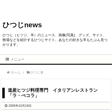
ひつじnews
ひつじ（ヒツジ、羊）のニュース、画像(写真)、グッズ、サイト、
牧場などを紹介するひつじサイト。あなたの好きな羊もたぶん見つ
かります。
メニュー
ホーム
ひつじ食
道産ヒツジ料理専門 イタリアンレストラン
「ラ・ぺコラ」
2005年10月19日